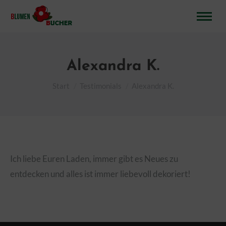
Alexandra K.
Sie befinden sich hier:
Start
Testimonials
Alexandra K.
Ich liebe Euren Laden, immer gibt es Neues zu
entdecken und alles ist immer liebevoll dekoriert!