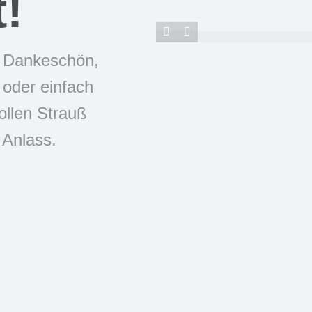
t!
s Dankeschön,
e oder einfach
tollen Strauß
 Anlass.